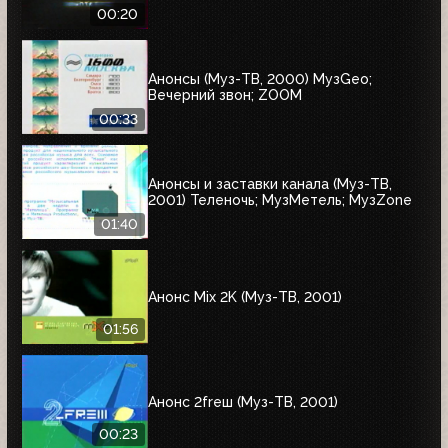
00:20
Анонсы (Муз-ТВ, 2000) МузGeo;
Вечерний звон; ZOOM
00:33
Анонсы и заставки канала (Муз-ТВ,
2001) Теленочь; МузМетель; МузZone
01:40
Анонс Mix 2K (Муз-ТВ, 2001)
01:56
Анонс 2freш (Муз-ТВ, 2001)
00:23