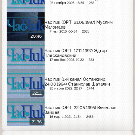
28 ноября 2025, 18:55
288
Час пик (ОРТ, 21.05.1997) Муслим
Магомаев
7 мая 2016, 00:54
2651
20:46
Час пик (ОРТ, 17.11.1997) Эдгар
Плескановский
17 ноября 2025, 19:22
333
Час пик (1-й канал Останкино,
24.08.1994) Станислав Шаталин
26 марта 2022, 22:27
1744
22:11
Час пик (ОРТ, 22.05.1995) Вячеслав
Зайцев
16 марта 2021, 21:54
2458
21:36