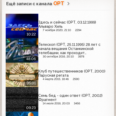
ОРТ
Ещё записи с канала
Здесь и сейчас (ОРТ, 03.12.1999)
Альваро Хиль
7 ноября 2020, 21:10
2294
10:22
Телескоп (ОРТ, 25.11.1995) 28 лет с
начала вещания Останкинской
телебашни, как проходит
предвыборная компания на
30 октября 2016, 20:10
3978
48:06
телевидении, портрет Владимира
Познера
Клуб путешественников (ОРТ, 2000)
Парусная регата
4 марта 2015, 18:46
2590
35:01
Семь бед - один ответ (ОРТ, 2002)
Фрагмент
14 июля 2016, 20:03
3456
09:23