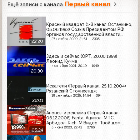
Первый канал
Ещё записи с канала
Красный квадрат (1-й канал Останкино,
05.06.1993) Созыв Президентом РФ
органов государственной власти,
местного самоуправления и
27 ноября 2020, 21:51
2335
22:20
общественных организаций для
участия в Совещании по проекту
новой Конституции РФ
Здесь и сейчас (ОРТ, 20.05.1999)
Леонид Кучма
4 октября 2021, 20:19
1949
20:30
Искатели (Первый канал, 25.10.2004)
Рязанский Стоунхендж
19 сентября 2025, 14:54
394
26:01
Рекламный блок
Анонсы и реклама (Первый канал,
06.12.2008) Fanta, Аципол, МТС,
Арбидол, Rich, М.Видео, Твой дом,
Геделикс, Банк Москвы, Valio, Овесол,
5 июня 2023, 22:42
2766
05:24
Miele, Меха в Малом Манеже,
Валокордин, Перекрёсток, Alka-Seltzer