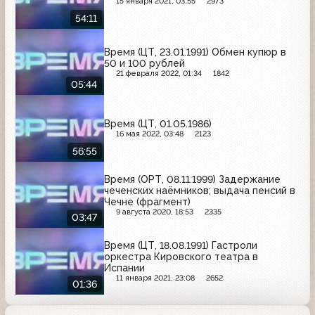
15 января 2021, 03:55
2973
54:11
Время (ЦТ, 23.01.1991) Обмен купюр в
50 и 100 рублей
21 февраля 2022, 01:34
1842
05:44
Время (ЦТ, 01.05.1986)
16 мая 2022, 03:48
2123
56:55
Время (ОРТ, 08.11.1999) Задержание
чеченских наёмников; выдача пенсий в
Чечне (фрагмент)
9 августа 2020, 18:53
2335
03:47
Время (ЦТ, 18.08.1991) Гастроли
оркестра Кировского театра в
Испании
11 января 2021, 23:08
2652
01:36