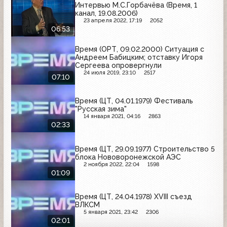
Интервью М.С.Горбачёва (Время, 1
канал, 19.08.2006)
23 апреля 2022, 17:19
2052
06:53
Время (ОРТ, 09.02.2000) Ситуация с
Андреем Бабицким; отставку Игоря
Сергеева опровергнули
24 июля 2019, 23:10
2517
07:10
Время (ЦТ, 04.01.1979) Фестиваль
"Русская зима"
14 января 2021, 04:16
2863
02:33
Время (ЦТ, 29.09.1977) Строительство 5
блока Нововоронежской АЭС
2 ноября 2022, 22:04
1598
01:09
Время (ЦТ, 24.04.1978) ХVIII съезд
ВЛКСМ
5 января 2021, 23:42
2306
02:01