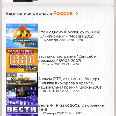
Россия
Ещё записи с канала
Сто к одному (Россия, 25.09.2004)
"Олимпионики" - "Москва 2012"
25 декабря 2015, 12:48
2782
37:50
Заставка программы
Заставка программы "Сам себе
режиссёр" (2002-2007)
31 июля 2021, 21:43
4107
00:47
Анонс
Анонсы (РТР, 23.01.2001) Концерт
Филиппа Киркорова в Кремле,
национальная премия "Циркъ-2001"
10 июня 2017, 22:25
2395
01:01
Вести (РТР, 22.01.2002) Отключение
ТВ-6
22 января 2022, 16:41
2825