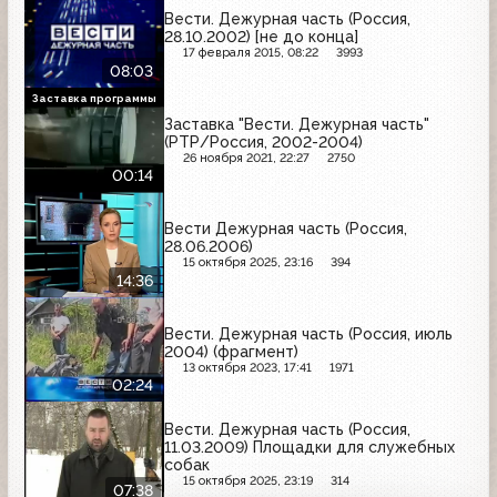
Вести. Дежурная часть (Россия,
28.10.2002) [не до конца]
17 февраля 2015, 08:22
3993
08:03
Заставка программы
Заставка "Вести. Дежурная часть"
(РТР/Россия, 2002-2004)
26 ноября 2021, 22:27
2750
00:14
Вести Дежурная часть (Россия,
28.06.2006)
15 октября 2025, 23:16
394
14:36
Вести. Дежурная часть (Россия, июль
2004) (фрагмент)
13 октября 2023, 17:41
1971
02:24
Вести. Дежурная часть (Россия,
11.03.2009) Площадки для служебных
собак
15 октября 2025, 23:19
314
07:38