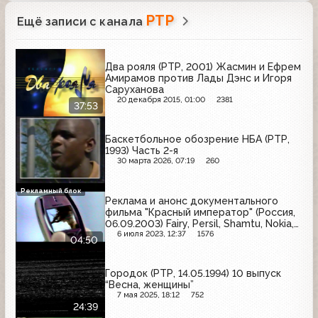
РТР
Ещё записи с канала
Два рояля (РТР, 2001) Жасмин и Ефрем
Амирамов против Лады Дэнс и Игоря
Саруханова
20 декабря 2015, 01:00
2381
37:53
Баскетбольное обозрение НБА (РТР,
1993) Часть 2-я
30 марта 2026, 07:19
260
Рекламный блок
Реклама и анонс документального
фильма "Красный император" (Россия,
06.09.2003) Fairy, Persil, Shamtu, Nokia,
Lenor, Comet, Клинское, Tide
6 июля 2023, 12:37
1576
04:50
Городок (РТР, 14.05.1994) 10 выпуск
“Весна, женщины”
7 мая 2025, 18:12
752
24:39