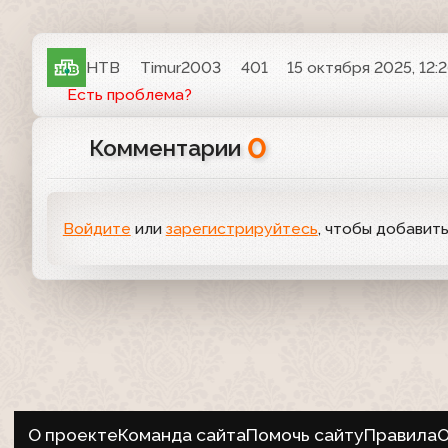
НТВ
Timur2003
401
15 октября 2025, 12:
Есть проблема?
0
Комментарии
Войдите
или
зарегистрируйтесь
, чтобы добавит
О проекте
Команда сайта
Помочь сайту
Правила
О