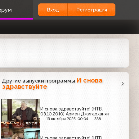
орум
Вход
Регистрация
И снова
Другие выпуски программы
здравствуйте
И снова здравствуйте! (НТВ,
03.10.2010) Армен Джигарханян
13 октября 2025, 00:04
338
52:05
И снова здравствуйте! (НТВ,