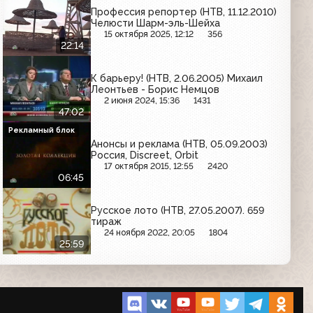
Профессия репортер (НТВ, 11.12.2010)
Челюсти Шарм-эль-Шейха
15 октября 2025, 12:12
356
22:14
К барьеру! (НТВ, 2.06.2005) Михаил
Леонтьев - Борис Немцов
2 июня 2024, 15:36
1431
47:02
Рекламный блок
Анонсы и реклама (НТВ, 05.09.2003)
Россия, Discreet, Orbit
17 октября 2015, 12:55
2420
06:45
Русское лото (НТВ, 27.05.2007). 659
тираж
24 ноября 2022, 20:05
1804
25:59