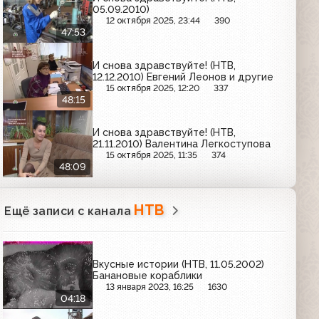
05.09.2010)
12 октября 2025, 23:44
390
47:53
И снова здравствуйте! (НТВ,
12.12.2010) Евгений Леонов и другие
15 октября 2025, 12:20
337
48:15
И снова здравствуйте! (НТВ,
21.11.2010) Валентина Легкоступова
15 октября 2025, 11:35
374
48:09
НТВ
Ещё записи с канала
Вкусные истории (НТВ, 11.05.2002)
Банановые кораблики
13 января 2023, 16:25
1630
04:18