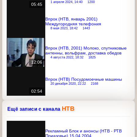
Впрок (НТВ, февраль 2001) Чай, уход за
куртками, сельдь, букеты из роз
8 мая 2023, 18:48
1378
07:49
Впрок (НТВ, июнь 1998) Вино,
велотренажёры, штрафы за
безбилетный проезд (не с начала)
1 апреля 2024, 14:40
1200
05:45
Впрок (НТВ, январь 2001)
Междугородняя телефония
8 мая 2023, 18:42
1443
Впрок (НТВ, 2001) Молоко,
спутниковые антенны, вольфрам,
доставка обедов
4 августа 2022, 18:32
1825
12:06
Впрок (НТВ) Посудомоечные машины
20 декабря 2020, 22:22
2168
02:54