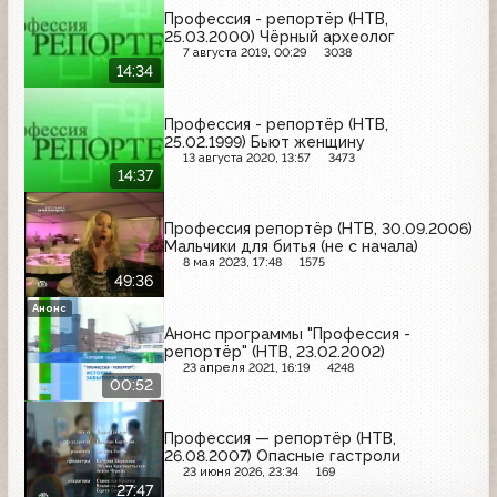
Профессия - репортёр (НТВ,
25.03.2000) Чёрный археолог
7 августа 2019, 00:29
3038
14:34
Профессия - репортёр (НТВ,
25.02.1999) Бьют женщину
13 августа 2020, 13:57
3473
14:37
Профессия репортёр (НТВ, 30.09.2006)
Мальчики для битья (не с начала)
8 мая 2023, 17:48
1575
49:36
Анонс
Анонс программы "Профессия -
репортёр" (НТВ, 23.02.2002)
23 апреля 2021, 16:19
4248
00:52
Профессия — репортёр (НТВ,
26.08.2007) Опасные гастроли
23 июня 2026, 23:34
169
27:47