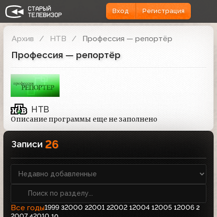
Вход
Регистрация
Архив
НТВ
Профессия — репортёр
Профессия — репортёр
НТВ
Описание программы еще не заполнено
26
Записи
Все годы
1999
2000
2001
2002
2004
2005
2006
3
2
2
1
1
1
2
2007
2010
4
10