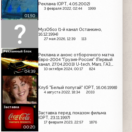
Реклама (ОРТ, 4.05.2002)
3 февраля 2022, 02:44
1999
01:50
МузОбоз (1-й канал Останкино,
16.12.1994)
27 мая 2026, 12:39
113
Рекламный блок
Реклама и анонс отборочного матча
Евро-2004 "Грузия-Россия" (Первый
канал, 27.04.2003) U-tech, Mars, ГАЗ,
Новый жемчуг, Samsung, Rich,
10 октября 2024, 00:17
824
04:39
Carlsberg, Nesquik
Клуб "Белый попугай" (ОРТ, 16.06.1998)
4 августа 2022, 18:34
2033
Заставка
Заставка перед показом фильма
(ОРТ, 23.11.1997)
17 февраля 2023, 22:57
1876
00:20