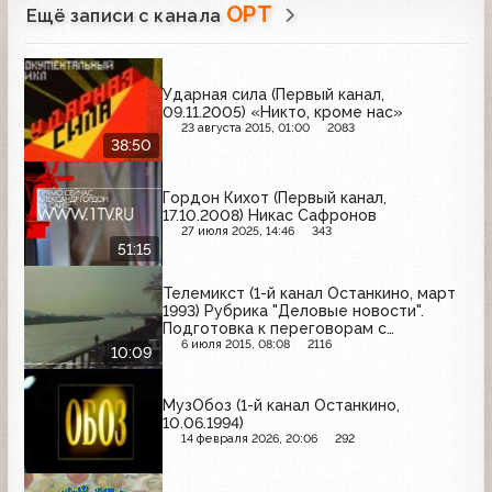
ОРТ
Ещё записи с канала
Ударная сила (Первый канал,
09.11.2005) «Никто, кроме нас»
23 августа 2015, 01:00
2083
38:50
Гордон Кихот (Первый канал,
17.10.2008) Никас Сафронов
27 июля 2025, 14:46
343
51:15
Телемикст (1-й канал Останкино, март
1993) Рубрика "Деловые новости".
Подготовка к переговорам с
Парижским клубом, курс доллара США,
6 июля 2015, 08:08
2116
10:09
Б.Немцов и его новая валюта,
Нижегородская ярмарка
МузОбоз (1-й канал Останкино,
10.06.1994)
14 февраля 2026, 20:06
292