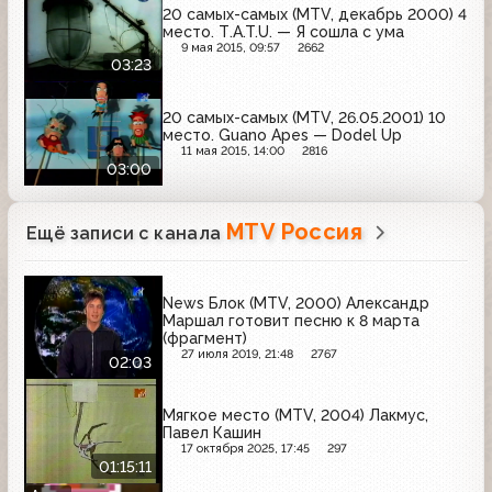
20 самых-самых (MTV, декабрь 2000) 4
место. Т.A.T.U. — Я сошла с ума
9 мая 2015, 09:57
2662
03:23
20 самых-самых (MTV, 26.05.2001) 10
место. Guano Apes — Dodel Up
11 мая 2015, 14:00
2816
03:00
MTV Россия
Ещё записи с канала
News Блок (MTV, 2000) Александр
Маршал готовит песню к 8 марта
(фрагмент)
27 июля 2019, 21:48
2767
02:03
Мягкое место (MTV, 2004) Лакмус,
Павел Кашин
17 октября 2025, 17:45
297
01:15:11