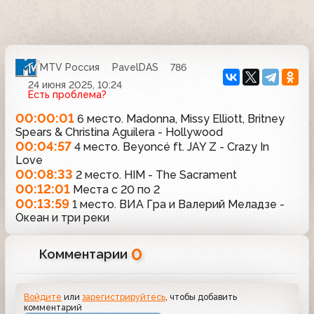
MTV Россия
PavelDAS
786
24 июня 2025, 10:24
Есть проблема?
00:00:01
6 место. Madonna, Missy Elliott, Britney
Spears & Christina Aguilera - Hollywood
00:04:57
4 место. Beyoncé ft. JAY Z - Crazy In
Love
00:08:33
2 место. HIM - The Sacrament
00:12:01
Места с 20 по 2
00:13:59
1 место. ВИА Гра и Валерий Меладзе -
Океан и три реки
0
Комментарии
Войдите
или
зарегистрируйтесь
, чтобы добавить
комментарий