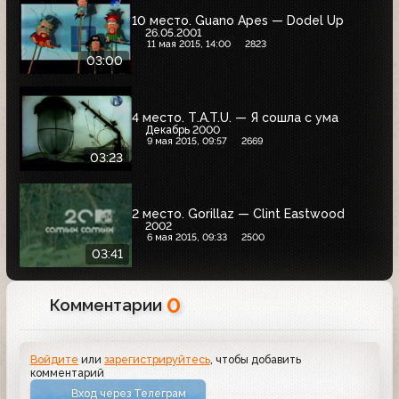
10 место. Guano Apes — Dodel Up
26.05.2001
11 мая 2015, 14:00
2823
03:00
4 место. Т.A.T.U. — Я сошла с ума
Декабрь 2000
9 мая 2015, 09:57
2669
03:23
2 место. Gorillaz — Clint Eastwood
2002
6 мая 2015, 09:33
2500
03:41
0
Комментарии
Войдите
или
зарегистрируйтесь
, чтобы добавить
комментарий
Вход через Телеграм