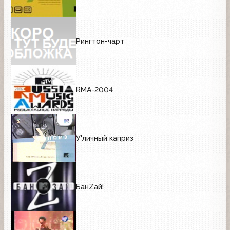
Рингтон-чарт
RMA-2004
У'личный каприз
БанZай!