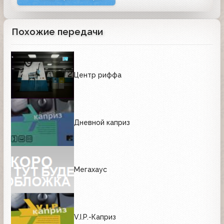
Похожие передачи
Центр риффа
Дневной каприз
Мегахаус
V.I.P.-Каприз