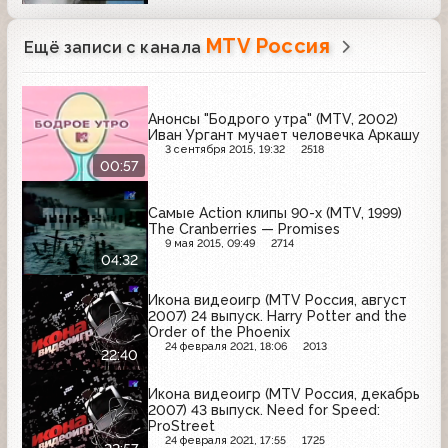
MTV Россия
Ещё записи с канала
Анонсы "Бодрого утра" (MTV, 2002)
Иван Ургант мучает человечка Аркашу
3 сентября 2015, 19:32
2518
00:57
Самые Action клипы 90-х (MTV, 1999)
The Cranberries — Promises
9 мая 2015, 09:49
2714
04:32
Икона видеоигр (MTV Россия, август
2007) 24 выпуск. Harry Potter and the
Order of the Phoenix
24 февраля 2021, 18:06
2013
22:40
Икона видеоигр (MTV Россия, декабрь
2007) 43 выпуск. Need for Speed:
ProStreet
24 февраля 2021, 17:55
1725