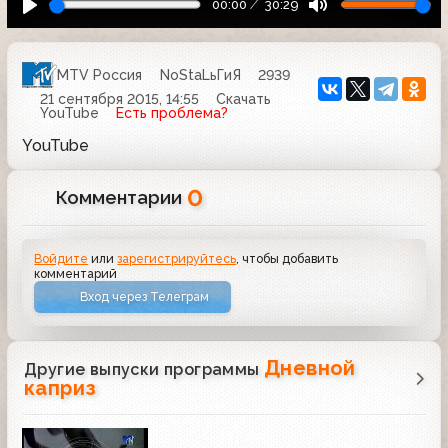
00:00
30:29
MTV Россия
NoStaLьГиЯ
2939
21 сентября 2015, 14:55
Скачать
YouTube
Есть проблема?
YouTube
0
Комментарии
Войдите
или
зарегистрируйтесь
, чтобы добавить
комментарий
Вход через Телеграм
Дневной
Другие выпуски программы
каприз