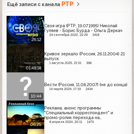
РТР
Ещё записи с канала
Своя игра (РТР, 19.07.1995) Николай
Гуляев - Борис Бурда - Ольга Деркач
24 сентября 2022, 22:29
2418
26:12
Кривое зеркало (Россия, 26.11.2004) 21
выпуск
1 августа 2025, 21:51
398
01:48:18
Вести (Россия, 11.08.2007) (не до конца)
14 марта 2024, 17:19
2434
10:44
Рекламный блок
Реклама, анонс программы
"Специальный корреспондент" и
промо-ролик перехода на
круглосуточное вещание (Россия,
8 апреля 2024, 20:11
1475
06:25
15.03.2003) Intel, Dirol, Mynthon, Catsan,
Русское лото, Пенталгин-Н, Новый