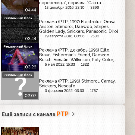
перепелица", сериала "Санта-
Барбара" (РТР, август 1998)
18 декабря 2016, 23:10
3896
04:44
Рекламный блок
Реклама (РТР, 1997) Electrolux, Omsa,
Ariston, Stimorol, Daewoo, Stripes,
Golden Lady, Snickers, Panasonic, Dirol
19 августа 2016, 00:06
2530
03:44
Рекламный блок
Реклама (РТР, декабрь 1996) Elite,
Braun, Fisherman's Friend, Daewoo,
Bosch, Билайн, Wilkinson, Poly Color,
Duracell
5 мая 2022, 15:33
1822
03:26
Рекламный блок
Реклама (РТР, 1996) Stimorol, Camay,
Snickers, Nescafe
3 февраля 2022, 03:33
1757
02:07
РТР
Ещё записи с канала