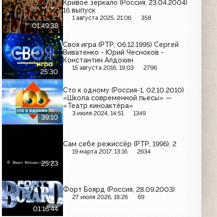
Кривое зеркало (Россия, 23.04.2004)
16 выпуск
1 августа 2025, 21:06
358
01:49:38
Своя игра (РТР, 06.12.1995) Сергей
Виватенко - Юрий Чесноков -
Константин Алдохин
15 августа 2016, 19:03
2796
25:30
Сто к одному (Россия-1, 02.10.2010)
«Школа современной пьесы» —
«Театр киноактёра»
3 июля 2024, 14:51
1349
39:10
Сам себе режиссёр (РТР, 1996). 2
19 марта 2017, 13:16
2634
25:23
Форт Боярд (Россия, 28.09.2003)
27 июля 2026, 18:26
69
01:16:44