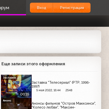
орум
Вход
Регистрация
Еще записи этого оформления
Заставка
Заставка "Телесериал" (РТР, 1996-
1997)
5 мая 2022, 16:44
2548
00:15
Анонс
Анонсы фильмов "Остров Макксинси",
"Колесо любви", "Максим-