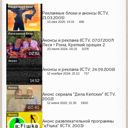
Рекламный блок
Рекламные блоки и анонсы (ICTV,
21.03.2005)
10 мая 2025, 14:01
496
Рекламный блок
Анонсы и реклама (ICTV, 07.07.2007)
Леся + Рома, Крепкий орешек 2
23 июля 2024, 00:21
1078
02:52
Анонс
Анонсы и реклама (ICTV; 24.09.2006)
12 ноября 2024, 21:10
717
14:52
Анонс
Анонс сериала "Дела Кепских" (ICTV,
2002)
12 июня 2022, 21:35
1900
00:40
Анонс
Анонс развлекательной программы
"a;Fiшка" (ICTV, 2003)