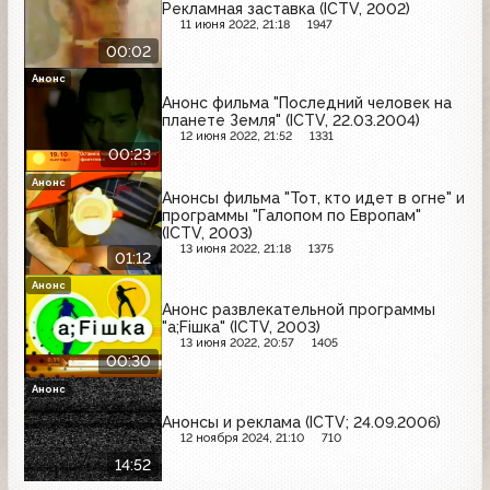
Рекламная заставка (ICTV, 2002)
11 июня 2022, 21:18
1947
00:02
Анонс
Анонс фильма "Последний человек на
планете Земля" (ICTV, 22.03.2004)
12 июня 2022, 21:52
1331
00:23
Анонс
Анонсы фильма "Тот, кто идет в огне" и
программы "Галопом по Европам"
(ICTV, 2003)
13 июня 2022, 21:18
1375
01:12
Анонс
Анонс развлекательной программы
"a;Fiшка" (ICTV, 2003)
13 июня 2022, 20:57
1405
00:30
Анонс
Анонсы и реклама (ICTV; 24.09.2006)
12 ноября 2024, 21:10
710
14:52