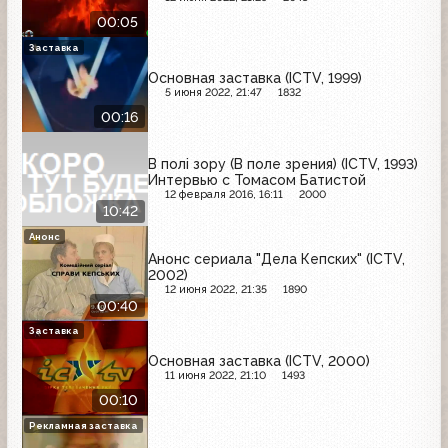
00:05
Заставка
Основная заставка (ICTV, 1999)
5 июня 2022, 21:47
1832
00:16
В полі зору (В поле зрения) (ICTV, 1993)
Интервью с Томасом Батистой
12 февраля 2016, 16:11
2000
10:42
Анонс
Анонс сериала "Дела Кепских" (ICTV,
2002)
12 июня 2022, 21:35
1890
00:40
Заставка
Основная заставка (ICTV, 2000)
11 июня 2022, 21:10
1493
00:10
Рекламная заставка