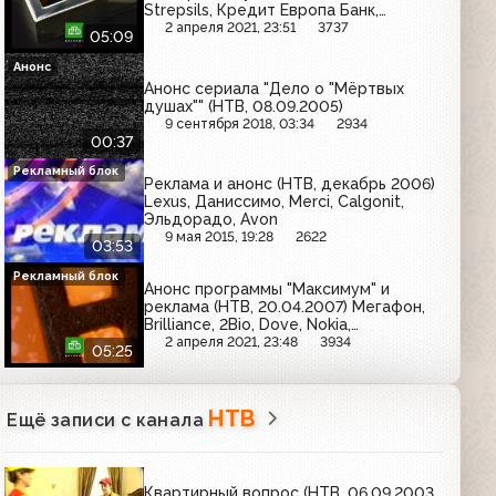
Strepsils, Кредит Европа Банк,
Имунеле
2 апреля 2021, 23:51
3737
05:09
Анонс
Анонс сериала "Дело о "Мёртвых
душах"" (НТВ, 08.09.2005)
9 сентября 2018, 03:34
2934
00:37
Рекламный блок
Реклама и анонс (НТВ, декабрь 2006)
Lexus, Даниссимо, Merci, Calgonit,
Эльдорадо, Avon
9 мая 2015, 19:28
2622
03:53
Рекламный блок
Анонс программы "Максимум" и
реклама (НТВ, 20.04.2007) Мегафон,
Brilliance, 2Bio, Dove, Nokia,
Феброфид, Твой дом, Радио-7, ПИК,
2 апреля 2021, 23:48
3934
05:25
Быструмгель, Valio, Infiniti
НТВ
Ещё записи с канала
Квартирный вопрос (НТВ, 06.09.2003,