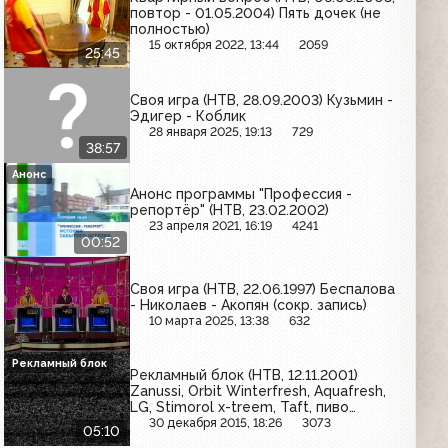
повтор - 01.05.2004) Пять дочек (не
полностью)
15 октября 2022, 13:44
2059
25:45
Своя игра (НТВ, 28.09.2003) Кузьмин -
Эдигер - Коблик
28 января 2025, 19:13
729
38:57
Анонс
Анонс программы "Профессия -
репортёр" (НТВ, 23.02.2002)
23 апреля 2021, 16:19
4241
00:52
Своя игра (НТВ, 22.06.1997) Беспалова
- Николаев - Акопян (сокр. запись)
10 марта 2025, 13:38
632
Рекламный блок
Рекламный блок (НТВ, 12.11.2001)
Zanussi, Orbit Winterfresh, Aquafresh,
LG, Stimorol x-treem, Taft, пиво
"Доктор Дизель", Garnier Natea, Knorr,
30 декабря 2015, 18:26
3073
05:10
Whirpool, Maybelline