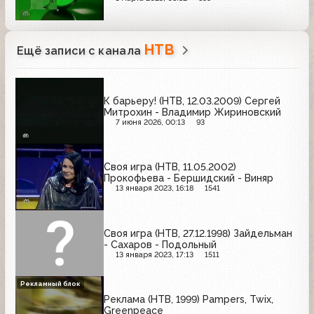
НТВ
Ещё записи с канала
К барьеру! (НТВ, 12.03.2009) Сергей
Митрохин - Владимир Жириновский
7 июня 2026, 00:13
93
Своя игра (НТВ, 11.05.2002)
Прокофьева - Бершидский - Виняр
13 января 2023, 16:18
1541
Своя игра (НТВ, 27.12.1998) Зайдельман
- Сахаров - Подольный
13 января 2023, 17:13
1511
Рекламный блок
Реклама (НТВ, 1999) Pampers, Twix,
Greenpeace