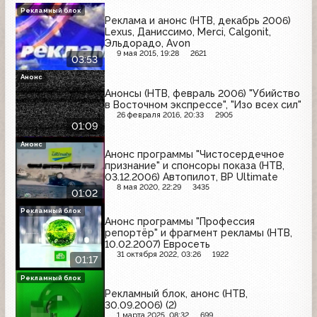
Рекламный блок
Реклама и анонс (НТВ, декабрь 2006)
Lexus, Даниссимо, Merci, Calgonit,
Эльдорадо, Avon
9 мая 2015, 19:28
2621
03:53
Анонс
Анонсы (НТВ, февраль 2006) "Убийство
в Восточном экспрессе", "Изо всех сил"
26 февраля 2016, 20:33
2905
01:09
Анонс
Анонс программы "Чистосердечное
признание" и спонсоры показа (НТВ,
03.12.2006) Автопилот, BP Ultimate
8 мая 2020, 22:29
3435
01:02
Рекламный блок
Анонс программы "Профессия
репортёр" и фрагмент рекламы (НТВ,
10.02.2007) Евросеть
31 октября 2022, 03:26
1922
01:17
Рекламный блок
Рекламный блок, анонс (НТВ,
30.09.2006) (2)
1 марта 2025, 08:32
699