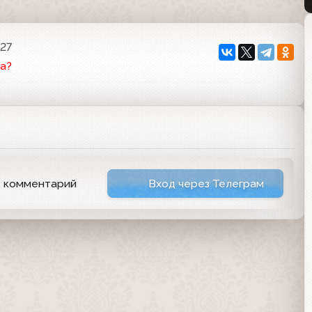
:27
а?
ь комментарий
Вход через Телеграм