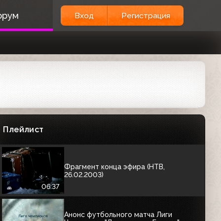
орум
Вход
Регистрация
Анонс программы "Страна и мир"
(НТВ, 18.03.2003)
Анонсы (НТВ, 18.03.2003) "Лига
Чемпионов. Валенсия - Арсенал",
"Пятый ангел: Капкан для олигарха"
Плейлист
01:01
Фрагмент конца эфира (НТВ,
26.02.2003)
06:37
Анонс футбольного матча Лиги