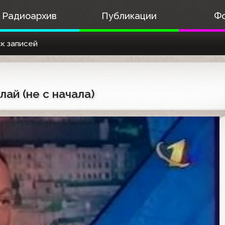
Радиоархив
Публикации
Ф
к записей
лай (не с начала)