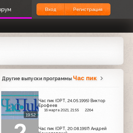
орум
Вход
Регистрация
Час пик
Другие выпуски программы
Час пик (ОРТ, 24.05.1995) Виктор
Ерофеев
16 марта 2021, 21:55
2264
19:52
Час пик (ОРТ, 20.08.1997) Андрей