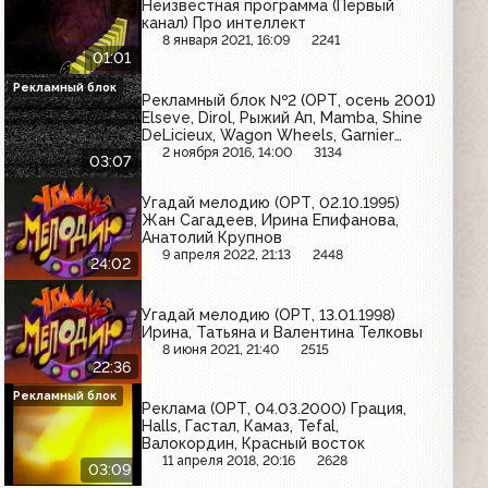
Неизвестная программа (Первый
канал) Про интеллект
8 января 2021, 16:09
2241
01:01
Рекламный блок
Рекламный блок №2 (ОРТ, осень 2001)
Elseve, Dirol, Рыжий Ап, Mamba, Shine
DeLicieux, Wagon Wheels, Garnier
Fructis, Детский Orbit, Маленькая фея
2 ноября 2016, 14:00
3134
03:07
Угадай мелодию (ОРТ, 02.10.1995)
Жан Сагадеев, Ирина Епифанова,
Анатолий Крупнов
9 апреля 2022, 21:13
2448
24:02
Угадай мелодию (ОРТ, 13.01.1998)
Ирина, Татьяна и Валентина Телковы
8 июня 2021, 21:40
2515
22:36
Рекламный блок
Реклама (ОРТ, 04.03.2000) Грация,
Halls, Гастал, Камаз, Tefal,
Валокордин, Красный восток
11 апреля 2018, 20:16
2628
03:09