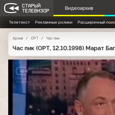
Видеоархив
Телетекст
Рекламные ролики
Расширенный поис
Архив
ОРТ
Час пик
Час пик (ОРТ, 12.10.1998) Марат Баг