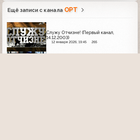
ОРТ
Ещё записи с канала
Служу Отчизне! (Первый канал,
14.12.2003)
12 января 2026, 19:45
265
Рекламный блок
Реклама и анонс программы
"Подводный мир Андрея Макаревича*"
(Первый канал, 03.02.2003) Orbit, Nivea,
Wella, Cafe Pele, Colgate, Blend-a-med,
15 февраля 2024, 19:05
1290
03:44
Rexona, Ruscafe, J7
Смак (ОРТ, 1998) Николай Расторгуев
18 мая 2021, 20:42
2742
14:26
Теория невероятности (Первый канал,
15.06.2005) Потусторонний мир
27 декабря 2025, 09:40
317
38:40