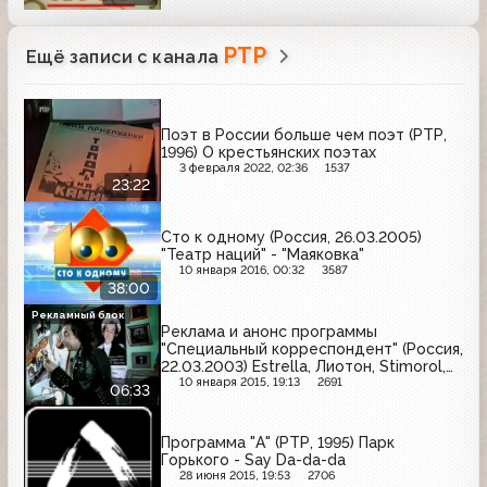
РТР
Ещё записи с канала
Поэт в России больше чем поэт (РТР,
1996) О крестьянских поэтах
3 февраля 2022, 02:36
1537
23:22
Сто к одному (Россия, 26.03.2005)
"Театр наций" - "Маяковка"
10 января 2016, 00:32
3587
38:00
Рекламный блок
Реклама и анонс программы
"Специальный корреспондент" (Россия,
22.03.2003) Estrella, Лиотон, Stimorol,
Pedigree, Биолан, Braun, Билайн GSM,
10 января 2015, 19:13
2691
06:33
Лукойл, Siemens, Carte Noire
Программа "А" (РТР, 1995) Парк
Горького - Say Da-da-da
28 июня 2015, 19:53
2706