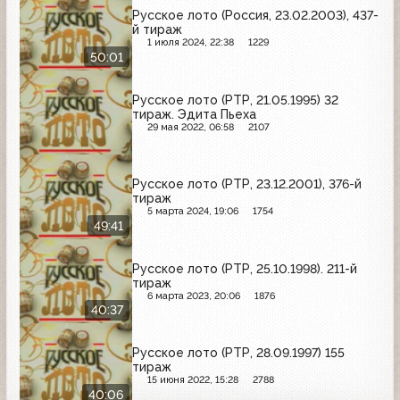
Русское лото (Россия, 23.02.2003), 437-
й тираж
1 июля 2024, 22:38
1229
50:01
Русское лото (РТР, 21.05.1995) 32
тираж. Эдита Пьеха
29 мая 2022, 06:58
2107
Русское лото (РТР, 23.12.2001), 376-й
тираж
5 марта 2024, 19:06
1754
49:41
Русское лото (РТР, 25.10.1998). 211-й
тираж
6 марта 2023, 20:06
1876
40:37
Русское лото (РТР, 28.09.1997) 155
тираж
15 июня 2022, 15:28
2788
40:06