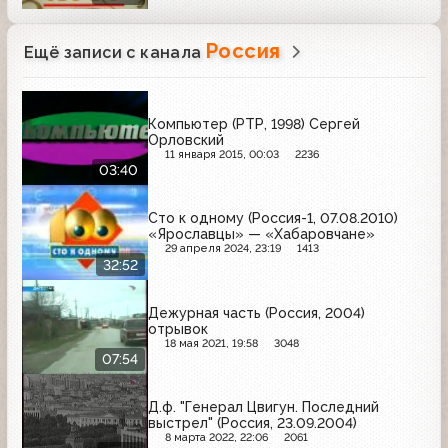
Россия
Ещё записи с канала
Компьютер (РТР, 1998) Сергей
Орловский
11 января 2015, 00:03
2236
03:40
Сто к одному (Россия-1, 07.08.2010)
«Ярославцы» — «Хабаровчане»
29 апреля 2024, 23:19
1413
32:52
Дежурная часть (Россия, 2004)
отрывок
18 мая 2021, 19:58
3048
07:54
Д.ф. "Генерал Цвигун. Последний
выстрел" (Россия, 23.09.2004)
8 марта 2022, 22:06
2061