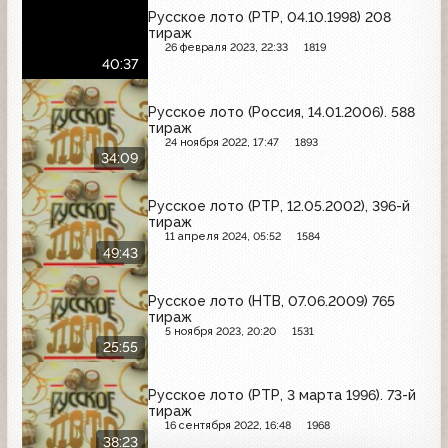
Русское лото (РТР, 04.10.1998) 208
тираж
26 февраля 2023, 22:33
1819
40:37
Русское лото (Россия, 14.01.2006). 588
тираж
24 ноября 2022, 17:47
1893
34:09
Русское лото (РТР, 12.05.2002), 396-й
тираж
11 апреля 2024, 05:52
1584
49:43
Русское лото (НТВ, 07.06.2009) 765
тираж
5 ноября 2023, 20:20
1531
25:55
Русское лото (РТР, 3 марта 1996). 73-й
тираж
16 сентября 2022, 16:48
1968
38:23