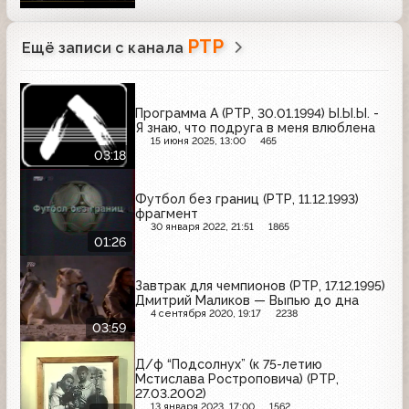
РТР
Ещё записи с канала
Программа А (РТР, 30.01.1994) Ы.Ы.Ы. -
Я знаю, что подруга в меня влюблена
15 июня 2025, 13:00
465
03:18
Футбол без границ (РТР, 11.12.1993)
фрагмент
30 января 2022, 21:51
1865
01:26
Завтрак для чемпионов (РТР, 17.12.1995)
Дмитрий Маликов — Выпью до дна
4 сентября 2020, 19:17
2238
03:59
Д/ф “Подсолнух” (к 75-летию
Мстислава Ростроповича) (РТР,
27.03.2002)
13 января 2023, 17:00
1562