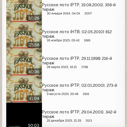
Русское лото (РТР, 19.08.2001), 358-й
тираж
30 января 2024, 04:04
2007
50:26
Русское лото (НТВ, 02.05.2010) 812
тираж.
18 ноября 2023, 05:43
1665
25:58
Русское лото (РТР, 29.11.1998) 216-й
тираж
28 марта 2023, 18:21
1768
40:36
Русское лото (РТР, 02.01.2000), 273-й
тираж
9 августа 2023, 20:48
1616
41:04
Русское лото (РТР, 29.04.2001), 342-й
тираж
25 декабря 2023, 21:29
1513
50:03