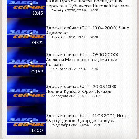
на Каширском шоссе, последствия
теракта в Буйнакске. Николай Куликов,
Сергей Корпачев, Осман Османов
7 ноября 2020, 20:59
2446
18:45
Здесь и сейчас (ОРТ, 13.04.2000) Янис
Адамсонс
8 октября 2021, 13:18
2048
09:21
Здесь и сейчас (ОРТ, 05.10.2000)
Алексей Митрофанов и Дмитрий
Рогозин
14 января 2022, 22:16
1949
09:52
Здесь и сейчас (ОРТ, 20.05.1999)
Леонид Кучма и Юрий Лужков
27 августа 2021, 20:50
2207
Здесь и сейчас (ОРТ, 11.03.2001) Игорь
Фархутдинов, Джордж Гэллуэй
25 декабря 2021, 01:54
2170
13:00