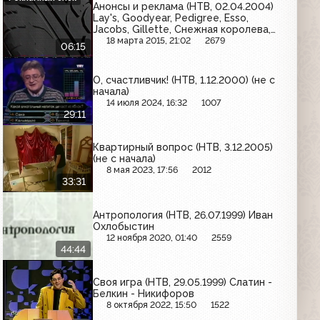
Анонсы и реклама (НТВ, 02.04.2004)
Lay's, Goodyear, Pedigree, Esso,
Jacobs, Gillette, Снежная королева,
АСТО-гарантия, Кит, Santal, Dell
18 марта 2015, 21:02
2679
06:15
О, счастливчик! (НТВ, 1.12.2000) (не с
начала)
14 июля 2024, 16:32
1007
29:11
Квартирный вопрос (НТВ, 3.12.2005)
(не с начала)
8 мая 2023, 17:56
2012
33:31
Антропология (НТВ, 26.07.1999) Иван
Охлобыстин
12 ноября 2020, 01:40
2559
44:44
Своя игра (НТВ, 29.05.1999) Слатин -
Белкин - Никифоров
8 октября 2022, 15:50
1522