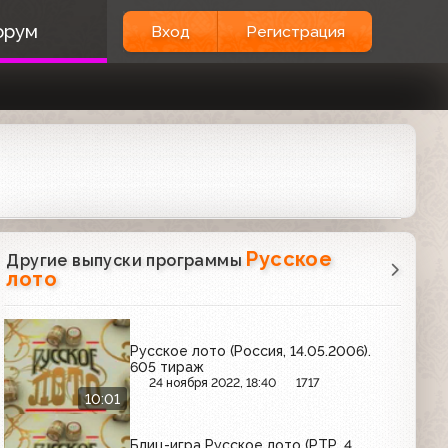
орум
Вход
Регистрация
Русское
Другие выпуски программы
лото
Русское лото (Россия, 14.05.2006).
605 тираж
24 ноября 2022, 18:40
1717
10:01
Блиц-игра Русское лото (РТР, 4