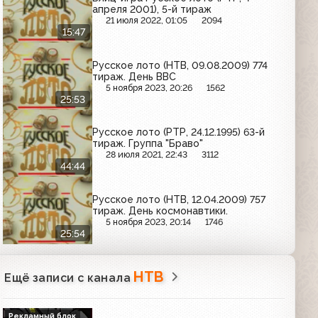
апреля 2001), 5-й тираж
21 июля 2022, 01:05
2094
15:47
Русское лото (НТВ, 09.08.2009) 774
тираж. День ВВС
5 ноября 2023, 20:26
1562
25:53
Русское лото (РТР, 24.12.1995) 63-й
тираж. Группа "Браво"
28 июля 2021, 22:43
3112
44:44
Русское лото (НТВ, 12.04.2009) 757
тираж. День космонавтики.
5 ноября 2023, 20:14
1746
25:54
НТВ
Ещё записи с канала
Рекламный блок