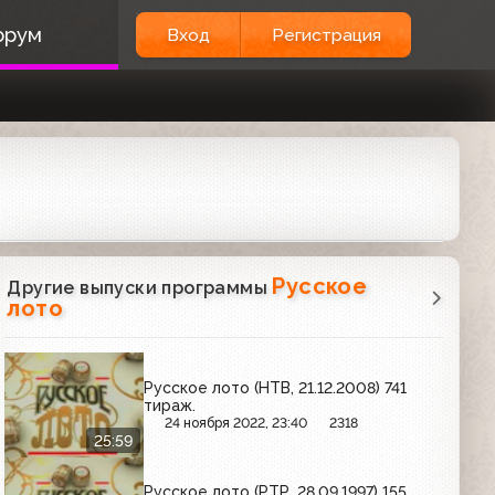
орум
Вход
Регистрация
Русское
Другие выпуски программы
лото
Русское лото (НТВ, 21.12.2008) 741
тираж.
24 ноября 2022, 23:40
2318
25:59
Русское лото (РТР, 28.09.1997) 155