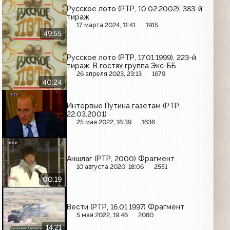
Русское лото (РТР, 10.02.2002), 383-й
тираж
17 марта 2024, 11:41
1915
49:55
Русское лото (РТР, 17.01.1999), 223-й
тираж. В гостях группа Экс-ББ
26 апреля 2023, 23:13
1679
40:24
Интервью Путина газетам (РТР,
22.03.2001)
25 мая 2022, 16:39
1636
Аншлаг (РТР, 2000) Фрагмент
10 августа 2020, 18:06
2551
00:19
Вести (РТР, 16.01.1997) Фрагмент
5 мая 2022, 19:46
2080
14:21