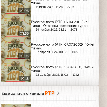
тираж
15 июня 2022, 15:28
2796
40:06
Русское лото (РТР, 07.04.2002) 391
тираж, Отрывки последних туров
24 ноября 2022, 23:51
2078
03:56
Русское лото (РТР, 07.07.2002), 404-й
тираж
27 апреля 2024, 00:06
1165
50:05
Русское лото (РТР, 15.04.2001), 340-й
тираж
23 декабря 2023, 18:03
1242
40:18
РТР
Ещё записи с канала