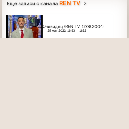
REN TV
Ещё записи с канала
Очевидец (REN TV, 17.08.2004)
25 мая 2022, 16:53
1832
Заставка анонсов
Заставка между анонсами (REN-TV,
1997-1998) Зеленая
18 октября 2020, 19:55
2735
00:04
24 (РЕН ТВ, 27.10.2006) Выпуск в 12:30
4 августа 2015, 22:17
2523
24:42
Ещё не вечер № 16 (REN-TV, 17.11.1997).
Эльдар Рязанов и Михаил Ульянов
11 апреля 2022, 14:57
1901
08:46