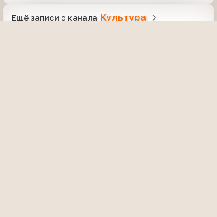
Культура
Ещё записи с канала
Концерт "Я вас люблю, столица"
(Культура, 24.11.1997)
31 июля 2020, 09:13
2598
48:50
Ночной полёт (Культура, 6.04.2004)
Лев Аннинский
8 октября 2022, 16:28
1736
08:17
Лето Господне (Культура, 3.04.2004)
Вход в Иерусалим
26 октября 2024, 23:50
714
25:50
Черные дыры. Белые пятна (Культура,
22.10.2004)
1 апреля 2024, 14:12
1275
38:53