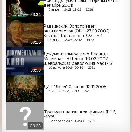
Неизв. документальный фильм (РТР,
декабрь 2001)
6 апреля 2021, 12:02
2628
23:34
Радзинский. Золотой век
авантюристов (ОРТ, 27.03.2002)
Княжна Тараканова. Фильм 1
29 января 2024, 22:12
1420
39:26
Документальное кино Леонида
Млечина (ТВ Центр, 10.03.2007)
Февральская революция. Часть 3
10 августа 2015, 00:20
2591
38:58
Д/ф "Люся" (1 канал, 12.11.2005)
8 марта 2022, 22:49
1870
Фрагмент неизв. док. фильма (РТР,
~1995)
3 февраля 2022, 03:03
1761
09:33