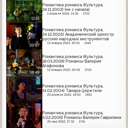
Романтика романса (Культура,
24.11.2002) (не с начала)
1 апреля 2024, 14:35
1723
11:15
Романтика романса (Культура,
24.12.2005) Академический оркестр
русских народных инструментов
13 января 2023, 20:01
1444
39:07
Романтика романса (Культура,
18.03.2006) Романсы Валерия
Агафонова
13 января 2023, 20:05
1703
38:49
Романтика романса (Культура,
14.02.2004) Тамара Церетели
23 апреля 2022, 16:50
1452
Романтика романса (Культура,
4.02.2006) Романсы Валерия Гаврилина
25 мая 2022, 17:32
1741