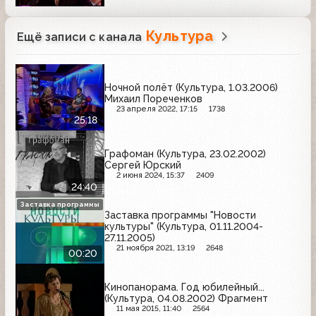
Культура
Ещё записи с канала
Ночной полёт (Культура, 1.03.2006)
Михаил Пореченков
23 апреля 2022, 17:15
1738
25:18
Графоман (Культура, 23.02.2002)
Сергей Юрский
2 июня 2024, 15:37
2409
24:40
Заставка программы
Заставка программы "Новости
культуры" (Культура, 01.11.2004-
27.11.2005)
21 ноября 2021, 13:19
2648
00:20
Кинопанорама. Год юбилейный...
(Культура, 04.08.2002) Фрагмент
11 мая 2015, 11:40
2564