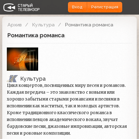
Вход
Регистрация
Архив
Культура
Романтика романса
Романтика романса
Культура
Цикл концертов, посвященных миру песен и романсов.
Каждая передача – это знакомство с новыми или
хорошо забытыми старыми романсами и песнями в
исполнении как маститых, так и молодых артистов.
Кроме традиционного классического романса в
исполнении певцов академического вокала, звучат
бардовские песни, джазовые импровизации, авторская
песня и роковые композиции.