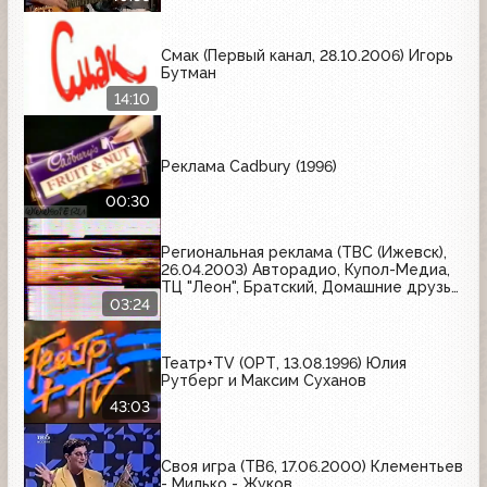
Смак (Первый канал, 28.10.2006) Игорь
Бутман
14:10
Реклама Cadbury (1996)
00:30
Региональная реклама (ТВС (Ижевск),
26.04.2003) Авторадио, Купол-Медиа,
ТЦ "Леон", Братский, Домашние друзья,
Жидкие обои, Седьмое небо,
03:24
Сбербанк России, Дзержинец,
Мировой инструмент
Театр+TV (ОРТ, 13.08.1996) Юлия
Рутберг и Максим Суханов
43:03
Своя игра (ТВ6, 17.06.2000) Клементьев
- Милько - Жуков