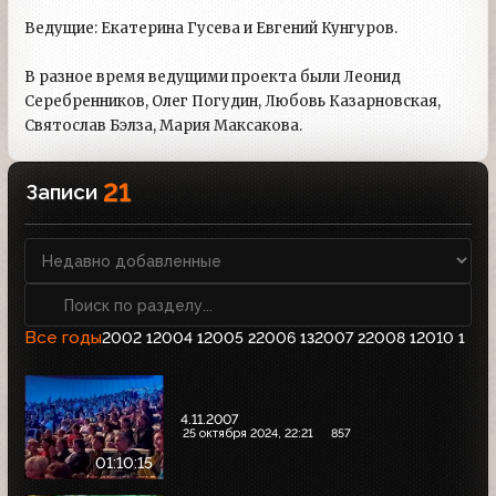
Ведущие: Екатерина Гусева и Евгений Кунгуров.
В разное время ведущими проекта были Леонид
Серебренников, Олег Погудин, Любовь Казарновская,
Святослав Бэлза, Мария Максакова.
21
Записи
Все годы
2002
2004
2005
2006
2007
2008
2010
1
1
2
13
2
1
1
4.11.2007
25 октября 2024, 22:21
857
01:10:15