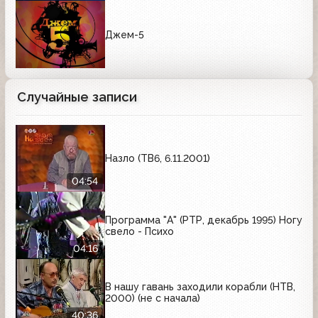
Джем-5
Случайные записи
Назло (ТВ6, 6.11.2001)
04:54
Программа "А" (РТР, декабрь 1995) Ногу
свело - Психо
04:16
В нашу гавань заходили корабли (НТВ,
2000) (не с начала)
40:36