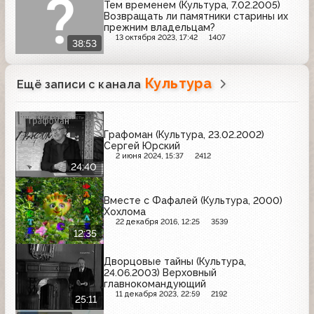
Тем временем (Культура, 7.02.2005)
Возвращать ли памятники старины их
прежним владельцам?
13 октября 2023, 17:42
1407
38:53
Культура
Ещё записи с канала
Графоман (Культура, 23.02.2002)
Сергей Юрский
2 июня 2024, 15:37
2412
24:40
Вместе с Фафалей (Культура, 2000)
Хохлома
22 декабря 2016, 12:25
3539
12:35
Дворцовые тайны (Культура,
24.06.2003) Верховный
главнокомандующий
11 декабря 2023, 22:59
2192
25:11