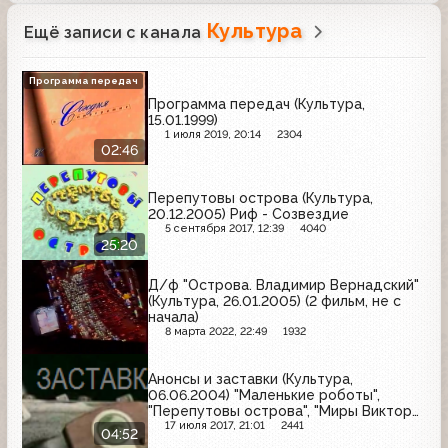
Культура
Ещё записи с канала
Программа передач
Программа передач (Культура,
15.01.1999)
1 июля 2019, 20:14
2304
02:46
Перепутовы острова (Культура,
20.12.2005) Риф - Созвездие
5 сентября 2017, 12:39
4040
25:20
Д/ф "Острова. Владимир Вернадский"
(Культура, 26.01.2005) (2 фильм, не с
начала)
8 марта 2022, 22:49
1932
Анонсы и заставки (Культура,
06.06.2004) "Маленькие роботы",
"Перепутовы острова", "Миры Виктора
Конецкого", "Здравствуй, Вульф,
17 июля 2017, 21:01
2441
04:52
приятель мой!", "Пиковая дама", "Глинка.