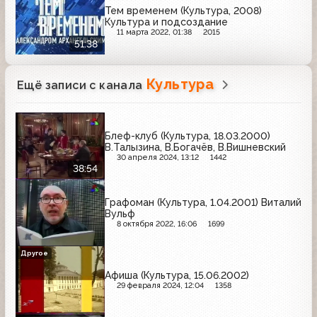
Тем временем (Культура, 2008)
Культура и подсоздание
11 марта 2022, 01:38
2015
51:38
Культура
Ещё записи с канала
Блеф-клуб (Культура, 18.03.2000)
В.Талызина, В.Богачёв, В.Вишневский
30 апреля 2024, 13:12
1442
38:54
Графоман (Культура, 1.04.2001) Виталий
Вульф
8 октября 2022, 16:06
1699
Другое
Афиша (Культура, 15.06.2002)
29 февраля 2024, 12:04
1358