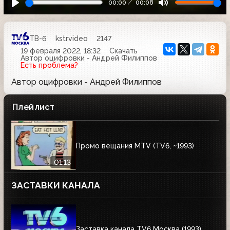
00:00
00:08
ТВ-6
kstrvideo
2147
19 февраля 2022, 18:32
Скачать
Автор оцифровки - Андрей Филиппов
Есть проблема?
Автор оцифровки - Андрей Филиппов
Плейлист
Промо вещания MTV (TV6, ~1993)
01:13
ЗАСТАВКИ КАНАЛА
Заставка канала TV6 Москва (1993)