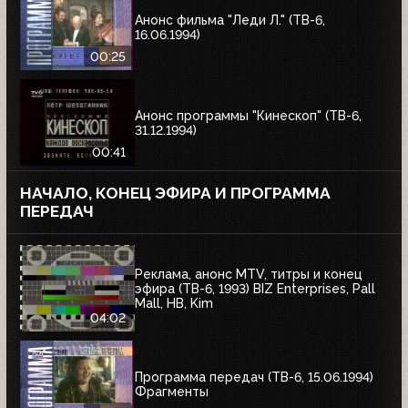
Анонс фильма "Леди Л." (ТВ-6,
16.06.1994)
00:25
Анонс программы "Кинескоп" (ТВ-6,
31.12.1994)
00:41
НАЧАЛО, КОНЕЦ ЭФИРА И ПРОГРАММА
ПЕРЕДАЧ
Реклама, анонс MTV, титры и конец
эфира (ТВ-6, 1993) BIZ Enterprises, Pall
Mall, HB, Kim
04:02
Программа передач (ТВ-6, 15.06.1994)
Фрагменты