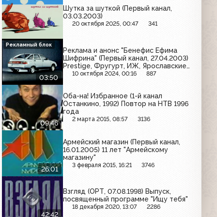
Шутка за шуткой (Первый канал,
03.03.2003)
20 октября 2025, 00:47
341
Рекламный блок
Реклама и анонс "Бенефис Ефима
Шифрина" (Первый канал, 27.04.2003)
Prestige, Фругурт, ИЖ, Ярославские
краски, Texaco, Art Moscow, Gillette,
10 октября 2024, 00:16
887
03:50
Билайн GSM, Венза, Grand, Wellaflex
Оба-на! Избранное (1-й канал
Останкино, 1992) Повтор на НТВ 1996
года
2 марта 2015, 08:57
3136
09:46
Армейский магазин (Первый канал,
16.01.2005) 11 лет "Армейскому
магазину"
3 февраля 2015, 16:21
3746
26:01
Взгляд (ОРТ, 07.08.1998) Выпуск,
посвященный программе "Ищу тебя"
18 декабря 2020, 13:07
2286
42:42