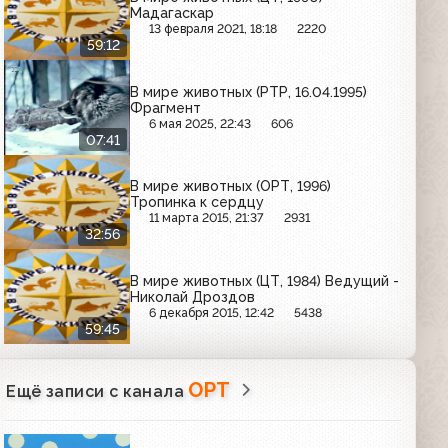
Мадагаскар
13 февраля 2021, 18:18
2220
59:12
В мире животных (РТР, 16.04.1995)
Фрагмент
6 мая 2025, 22:43
606
07:41
В мире животных (ОРТ, 1996)
Тропинка к сердцу
11 марта 2015, 21:37
2931
32:56
В мире животных (ЦТ, 1984) Ведущий -
Николай Дроздов
6 декабря 2015, 12:42
5438
59:45
ОРТ
Ещё записи с канала