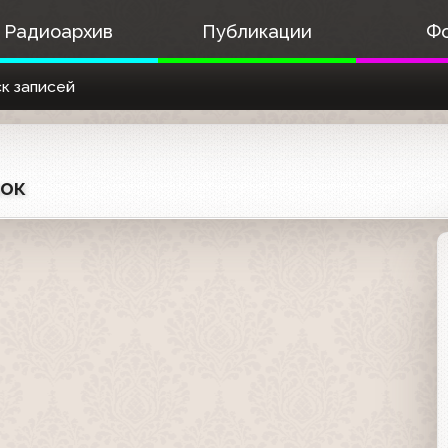
Радиоархив
Публикации
Ф
к записей
вок