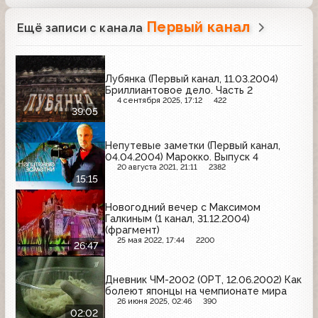
Первый канал
Ещё записи с канала
Лубянка (Первый канал, 11.03.2004)
Бриллиантовое дело. Часть 2
4 сентября 2025, 17:12
422
39:05
Непутевые заметки (Первый канал,
04.04.2004) Марокко. Выпуск 4
20 августа 2021, 21:11
2382
15:15
Новогодний вечер с Максимом
Галкиным (1 канал, 31.12.2004)
(фрагмент)
25 мая 2022, 17:44
2200
26:47
Дневник ЧМ-2002 (ОРТ, 12.06.2002) Как
болеют японцы на чемпионате мира
26 июня 2025, 02:46
390
02:02