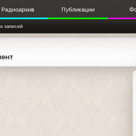
Радиоархив
Публикации
Ф
к записей
мент