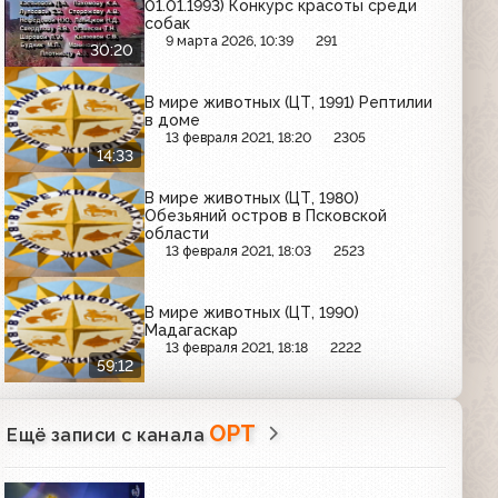
01.01.1993) Конкурс красоты среди
собак
9 марта 2026, 10:39
291
30:20
В мире животных (ЦТ, 1991) Рептилии
в доме
13 февраля 2021, 18:20
2305
14:33
В мире животных (ЦТ, 1980)
Обезьяний остров в Псковской
области
13 февраля 2021, 18:03
2523
В мире животных (ЦТ, 1990)
Мадагаскар
13 февраля 2021, 18:18
2222
59:12
ОРТ
Ещё записи с канала