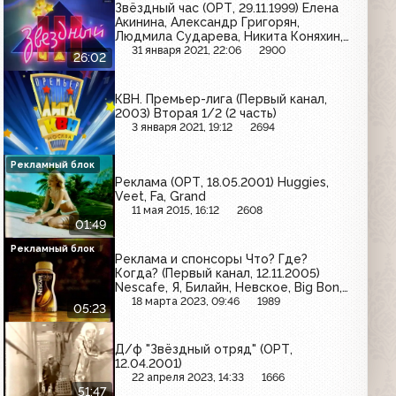
Звёздный час (ОРТ, 29.11.1999) Елена
Акинина, Александр Григорян,
Людмила Сударева, Никита Коняхин,
Александра Трищенкова, Валентина
31 января 2021, 22:06
2900
26:02
Кустова
КВН. Премьер-лига (Первый канал,
2003) Вторая 1/2 (2 часть)
3 января 2021, 19:12
2694
Рекламный блок
Реклама (ОРТ, 18.05.2001) Huggies,
Veet, Fa, Grand
11 мая 2015, 16:12
2608
01:49
Рекламный блок
Реклама и спонсоры Что? Где?
Когда? (Первый канал, 12.11.2005)
Nescafe, Я, Билайн, Невское, Big Bon,
Собинбанк, Tefal, Финалгель
18 марта 2023, 09:46
1989
05:23
Д/ф "Звёздный отряд" (ОРТ,
12.04.2001)
22 апреля 2023, 14:33
1666
51:47