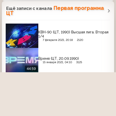
Первая программа
Ещё записи с канала
ЦТ
КВН-90 (ЦТ, 1990) Высшая лига. Вторая
1/4
7 февраля 2021, 20:18
2120
Время (ЦТ, 20.09.1990)
15 января 2021, 04:10
3125
44:59
Время (ЦТ, 12.11.1982) Прощание с
Леонидом Ильичом Брежневым
15 декабря 2021, 04:05
1987
03:56
Новости (ЦТ, 28.05.1980) Выставка
«Олимпиада-80» в Афганистане
6 января 2021, 02:11
2566