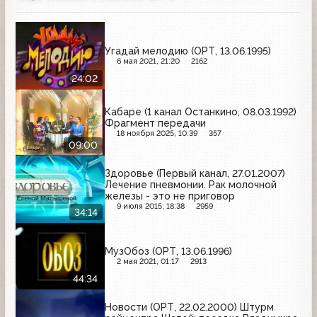
Угадай мелодию (ОРТ, 13.06.1995)
6 мая 2021, 21:20
2162
24:02
Кабаре (1 канал Останкино, 08.03.1992)
Фрагмент передачи
18 ноября 2025, 10:39
357
09:00
Здоровье (Первый канал, 27.01.2007)
Лечение пневмонии. Рак молочной
железы - это не приговор
9 июля 2015, 18:38
2959
34:14
МузОбоз (ОРТ, 13.06.1996)
2 мая 2021, 01:17
2913
44:34
Новости (ОРТ, 22.02.2000) Штурм