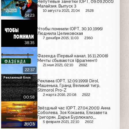
Непутевые заметки (ОРТ, 09.09.2001)
Малайзия. Выпуск 3
10 августа 2021, 21:04
2528
14:23
Чтобы помнили (ОРТ, 30.10.1996)
Людмила Целиковская
7 декабря 2015, 11:03
2360
38:35
Фазенда (Первый канал, 16.11.2008)
Мечты сбываются (фрагмент)
21 мая 2021, 02:10
2692
22:37
Рекламный блок
Реклама (ОРТ, 12.09.1999) Dirol,
Машенька, Гранд Великий тигр,
Stimorol Pro-Z
2 марта 2016, 20:08
2922
00:58
Звёздный час (ОРТ, 27.04.2001) Анна
Соболева, Зоя Кокаева, Елизавета
Григорян, Дарья Бурлюкало,
Александр Янкин, Артур Улиханян
5 февраля 2021, 22:10
2602
26:03