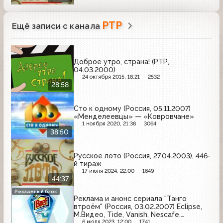
РТР
Ещё записи с канала
Доброе утро, страна! (РТР,
04.03.2000)
24 октября 2015, 18:21
2532
28:58
Сто к одному (Россия, 05.11.2007)
«Менделеевцы» — «Ковровчане»
1 ноября 2020, 21:38
3064
38:50
Русское лото (Россия, 27.04.2003), 446-
й тираж
17 июля 2024, 22:00
1649
44:37
Рекламный блок
Реклама и анонс сериала "Танго
втроём" (Россия, 03.02.2007) Eclipse,
М.Видео, Tide, Vanish, Nescafe,
Campina, Олейна, Кальций Д3-Никомед,
6 июля 2023, 12:00
1741