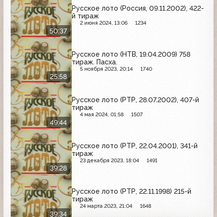
Русское лото (Россия, 09.11.2002), 422-
й тираж
2 июня 2024, 13:06
1234
50:37
Русское лото (НТВ, 19.04.2009) 758
тираж. Пасха.
5 ноября 2023, 20:14
1740
25:58
Русское лото (РТР, 28.07.2002), 407-й
тираж
4 мая 2024, 01:58
1507
49:44
Русское лото (РТР, 22.04.2001), 341-й
тираж
23 декабря 2023, 18:04
1491
39:28
Русское лото (РТР, 22.11.1998) 215-й
тираж
24 марта 2023, 21:04
1648
39:34