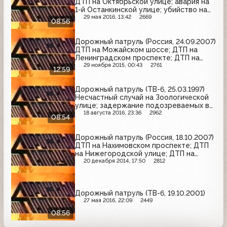
ДТП на Октябрьской улице; авария на
1-й Останкинской улице; убийство на
Хавской улице
29 мая 2016, 13:42
2669
08:56
Дорожный патруль (Россия, 24.09.2007)
ДТП на Можайском шоссе; ДТП на
Ленинградском проспекте; ДТП на
улице Старомынка
29 ноября 2015, 00:43
2761
12:59
Дорожный патруль (ТВ-6, 25.03.1997)
Несчастный случай на Зоологической
улице; задержание подозреваемых в
угоне автомобиля; пожар в квартире
18 августа 2016, 23:36
2962
08:54
на улице Ибрагимова
Дорожный патруль (Россия, 18.10.2007)
ДТП на Нахимовском проспекте; ДТП
на Нижегородской улице; ДТП на
улице Маршала Голованова
20 декабря 2014, 17:50
2812
Дорожный патруль (ТВ-6, 19.10.2001)
27 мая 2016, 22:09
2449
08:56