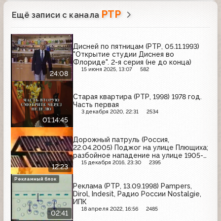
РТР
Ещё записи с канала
Дисней по пятницам (РТР, 05.11.1993)
"Открытие студии Диснея во
Флориде". 2-я серия (не до конца)
15 июня 2025, 13:07
582
24:08
Старая квартира (РТР, 1998) 1978 год.
Часть первая
3 декабря 2020, 22:31
2534
01:14:45
Дорожный патруль (Россия,
22.04.2005) Поджог на улице Плющиха;
разбойное нападение на улице 1905-
го года; пожар на улице Большая
15 декабря 2016, 23:30
2395
12:23
Дмитровка
Рекламный блок
Реклама (РТР, 13.09.1998) Pampers,
Dirol, Indesit, Радио России Nostalgie,
ИПК
18 апреля 2022, 16:56
2485
02:41