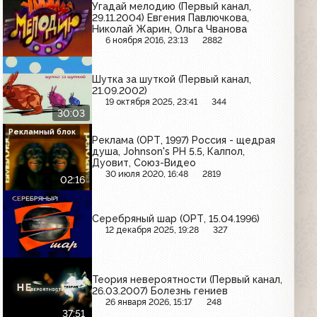
Угадай мелодию (Первый канал,
29.11.2004) Евгения Павлючкова,
Николай Жарин, Ольга Чванова
6 ноября 2016, 23:13
2882
Шутка за шуткой (Первый канал,
21.09.2002)
19 октября 2025, 23:41
344
30:03
Рекламный блок
Реклама (ОРТ, 1997) Россия - щедрая
душа, Johnson's PH 5.5, Калпол,
Дуовит, Союз-Видео
30 июля 2020, 16:48
2819
02:16
Серебряный шар (ОРТ, 15.04.1996)
12 декабря 2025, 19:28
327
Теория невероятности (Первый канал,
26.03.2007) Болезнь гениев
26 января 2026, 15:17
248
37:51