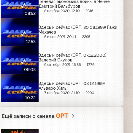
Теневая экономика войны в Чечне.
Дмитрий Бальбуров
8 ноября 2020, 12:10
2316
08:52
Здесь и сейчас (ОРТ, 30.08.1999) Гажи
Махачев
6 июня 2021, 20:41
2295
17:53
Здесь и сейчас (ОРТ, 07.12.2000)
Валерий Окулов
9 октября 2021, 16:36
1776
09:08
Здесь и сейчас (ОРТ, 03.12.1999)
Альваро Хиль
7 ноября 2020, 21:10
2290
10:22
ОРТ
Ещё записи с канала