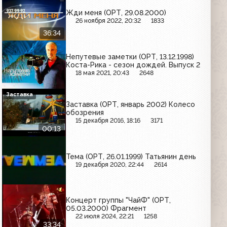
Жди меня (ОРТ, 29.08.2000)
26 ноября 2022, 20:32
1833
36:34
Непутевые заметки (ОРТ, 13.12.1998)
Коста-Рика - сезон дождей. Выпуск 2
18 мая 2021, 20:43
2648
Заставка
Заставка (ОРТ, январь 2002) Колесо
обозрения
15 декабря 2016, 18:16
3171
00:13
Тема (ОРТ, 26.01.1999) Татьянин день
19 декабря 2020, 22:44
2614
Концерт группы "ЧайФ" (ОРТ,
05.03.2000) Фрагмент
22 июля 2024, 22:21
1258
33:34