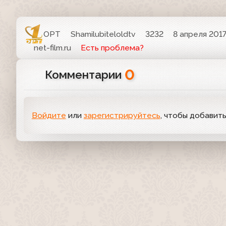
ОРТ
Shamilubiteloldtv
3232
8 апреля 2017
net-film.ru
Есть проблема?
0
Комментарии
Войдите
или
зарегистрируйтесь
, чтобы добавит