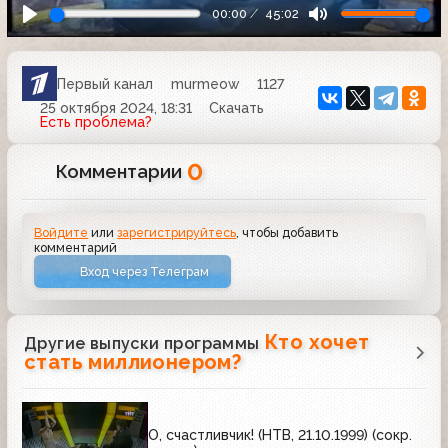
00:00
45:02
Первый канал
murmeow
1127
25 октября 2024, 18:31
Скачать
Есть проблема?
0
Комментарии
Войдите
или
зарегистрируйтесь
, чтобы добавить
комментарий
Вход через Телеграм
Кто хочет
Другие выпуски программы
стать миллионером?
О, счастливчик! (НТВ, 21.10.1999) (сокр.