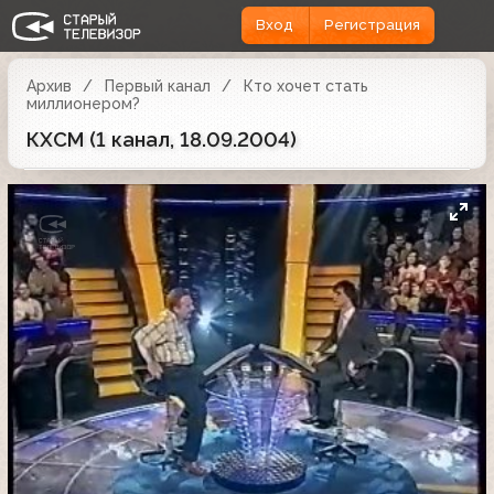
Вход
Регистрация
Архив
Первый канал
Кто хочет стать
миллионером?
КХСМ (1 канал, 18.09.2004)